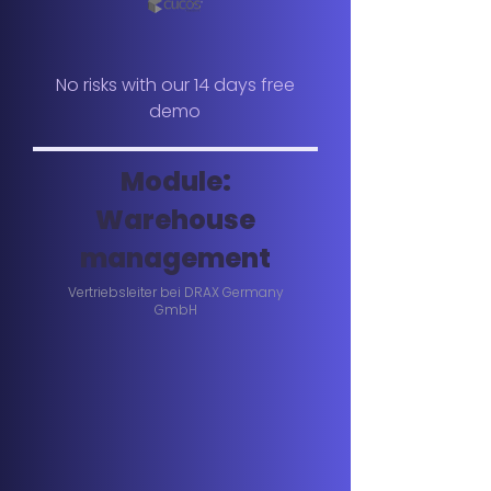
No risks with our 14 days free
demo
Module:
Warehouse
management
Vertriebsleiter bei DRAX Germany
GmbH