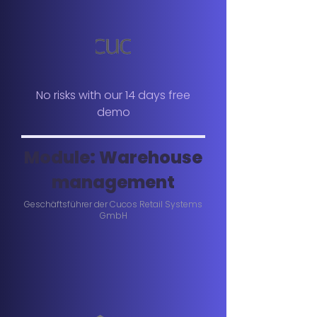
No risks with our 14 days free
demo
Module: Warehouse
management
Geschäftsführer der Cucos Retail Systems
GmbH