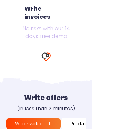
Write
invoices
No risks with our 14
days free demo
Write offers
(in less than 2 minutes)
Warenwirtschaft
Produktion